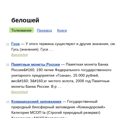
белошей
Толкование
Перевод
Книги
Гуси
— У этого термина существуют и другие значения, см.
21
Гусь (значения). Гуси …
Википедия
Памятные монеты России
— Памятная монета Банка
22
России&#160; 190 летие Федерального государственного
унитарного предприятия «Гознак», 25 000 рублей,
вес&#160; 3&#160;кг чистого золота, 2008 год Памятные
монеты Банка России. В р …
Википедия
Командорский заповедник
— Государственный
23
природный биосферный заповедник «Командорский»
Категория МСОП Ia (Строгий природный резерват)